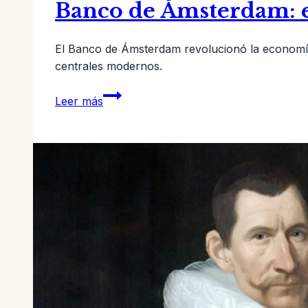
Banco de Ámsterdam: e
El Banco de Ámsterdam revolucionó la economía d
centrales modernos.
Banco
Leer más
de
Ámsterdam:
el
nacimiento
de
la
banca
moderna