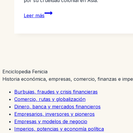
por su crueldad colonial en Asia.
Jan
Leer más
Pieterszoon
Coen:
El
Arquitecto
del
Imperio
Colonial
Enciclopedia Fenicia
Holandés
Historia económica, empresas, comercio, finanzas e imp
Burbujas, fraudes y crisis financieras
Comercio, rutas y globalización
Dinero, banca y mercados financieros
Empresarios, inversores y pioneros
Empresas y modelos de negocio
Imperios, potencias y economía política