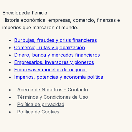
que
Enciclopedia Fenicia
dominó
Historia económica, empresas, comercio, finanzas e
el
imperios que marcaron el mundo.
norte
de
Burbujas, fraudes y crisis financieras
Europa
Comercio, rutas y globalización
Dinero, banca y mercados financieros
Empresarios, inversores y pioneros
Empresas y modelos de negocio
Imperios, potencias y economía política
Acerca de Nosotros – Contacto
Términos y Condiciones de Uso
Política de privacidad
Política de Cookies