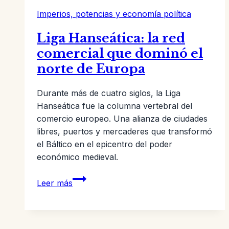
Imperios, potencias y economía política
Liga Hanseática: la red
comercial que dominó el
norte de Europa
Durante más de cuatro siglos, la Liga
Hanseática fue la columna vertebral del
comercio europeo. Una alianza de ciudades
libres, puertos y mercaderes que transformó
el Báltico en el epicentro del poder
económico medieval.
Liga
Leer más
Hanseática:
la
red
comercial