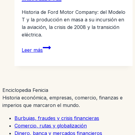
Historia de Ford Motor Company: del Modelo
T y la producción en masa a su incursión en
la aviación, la crisis de 2008 y la transición
eléctrica.
Ford
Leer más
Motor
Company:
del
Modelo
T
Enciclopedia Fenicia
a
Historia económica, empresas, comercio, finanzas e
la
imperios que marcaron el mundo.
transformación
del
Burbujas, fraudes y crisis financieras
automóvil
Comercio, rutas y globalización
Dinero, banca y mercados financieros