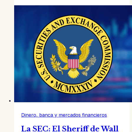
Rey
del
Esquema
Ponzi
Más
Grande
de
la
Historia
Dinero, banca y mercados financieros
La SEC: El Sheriff de Wall