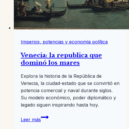
Imperios, potencias y economía política
Venecia: la republica que
dominó los mares
Explora la historia de la República de
Venecia, la ciudad-estado que se convirtió en
potencia comercial y naval durante siglos.
Su modelo económico, poder diplomático y
legado siguen inspirando hasta hoy.
Venecia:
Leer más
la