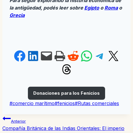
Para seguir explorando la historia económica de
la antigüedad, podés leer sobre
Egipto
o
Roma
o
Grecia
Compartir en Facebook
Compartir en LinkedIn
Envía esta página por correo electrónico
Imprime esta página
Compartir en Reddit
Compartir en WhatsApp
Compartir en Tele
Compartir en X
Share on Threads
Donaciones para los Fenicios
Etiquetas
#
comercio marítimo
#
fenicios
#
Rutas comerciales
de
Navegación
la
Anterior
entrada:
de
Compañía Británica de las Indias Orientales: El imperio